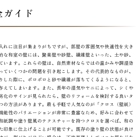
全ガイド
入れに注目が集まりがちですが、部屋の雰囲気や快適性を大き
的な和室の壁には、聚楽壁や砂壁、繊維壁といった、土や砂、
ています。これらの壁は、自然素材ならではの温かみや調湿効
っていくつかの問題を引き起こします。その代表的なものが、
りした際に、ポロポロと砂や繊維が落ちてくるようになると、
与えてしまいます。また、長年の湿気やヤニによって、シミや
劣化のサインが見られたら、壁のリフォームを検討する良いタ
つの方法があります。最も手軽で人気なのが「クロス（壁紙）
機能性のバリエーションが非常に豊富なため、好みに合わせて
和紙調や塗り壁風のテクスチャーを持つクロスを選べば、和の
た印象に仕上げることが可能です。既存の塗り壁の状態が良け