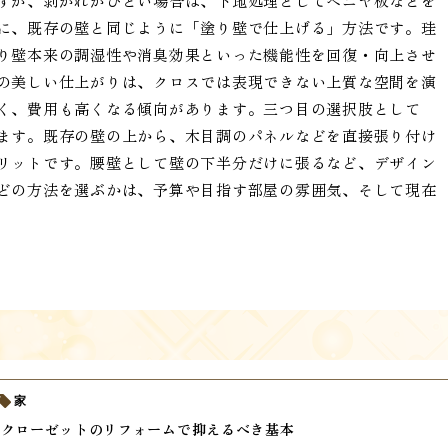
すが、剥がれがひどい場合は、下地処理としてベニヤ板などを
に、既存の壁と同じように「塗り壁で仕上げる」方法です。珪
り壁本来の調湿性や消臭効果といった機能性を回復・向上させ
の美しい仕上がりは、クロスでは表現できない上質な空間を演
く、費用も高くなる傾向があります。三つ目の選択肢として
ます。既存の壁の上から、木目調のパネルなどを直接張り付け
リットです。腰壁として壁の下半分だけに張るなど、デザイン
どの方法を選ぶかは、予算や目指す部屋の雰囲気、そして現在
家
いクローゼットのリフォームで抑えるべき基本