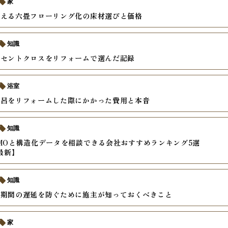
家
叶える六畳フローリング化の床材選びと価格
知識
クセントクロスをリフォームで選んだ記録
浴室
風呂をリフォームした際にかかった費用と本音
知識
MOと構造化データを相談できる会社おすすめランキング5選
年最新】
知識
ム期間の遅延を防ぐために施主が知っておくべきこと
家