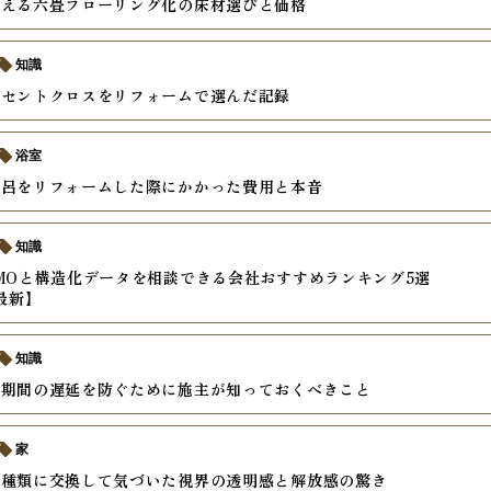
叶える六畳フローリング化の床材選びと価格
知識
クセントクロスをリフォームで選んだ記録
浴室
風呂をリフォームした際にかかった費用と本音
知識
MOと構造化データを相談できる会社おすすめランキング5選
年最新】
知識
ム期間の遅延を防ぐために施主が知っておくべきこと
家
戸種類に交換して気づいた視界の透明感と解放感の驚き