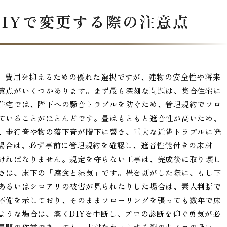
IYで変更する際の注意点
は、費用を抑えるための優れた選択ですが、建物の安全性や将来
意点がいくつかあります。まず最も深刻な問題は、集合住宅に
住宅では、階下への騒音トラブルを防ぐため、管理規約でフロ
ていることがほとんどです。畳はもともと遮音性が高いため、
、歩行音や物の落下音が階下に響き、重大な近隣トラブルに発
う場合は、必ず事前に管理規約を確認し、遮音性能付きの床材
ければなりません。規定を守らない工事は、完成後に取り壊し
きは、床下の「腐食と湿気」です。畳を剥がした際に、もし下
あるいはシロアリの被害が見られたりした場合は、素人判断で
不備を示しており、そのままフローリングを張っても数年で床
ような場合は、潔くDIYを中断し、プロの診断を仰ぐ勇気が必