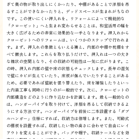
ぎて奥の物が取り出しにくかったり、中棚があることで洋服を吊
るすことができなかったりと、デッドスペースが生まれがちなの
です。この使いにくい押入れを、リフォームによって機能的な
「クローゼット」へと生まれ変わらせることは、和室活用の幅を
大きく広げるための非常に効果的な一手となります。押入れから
クローゼットへのリフォームは、いくつかのステップで行われま
す。まず、押入れの象徴ともいえる襖と、内部の中棚や枕棚をす
べて撤去します。これらを取り払うだけで、押入れは一つの大き
な箱状の空間となり、その収納の可能性は一気に広がります。こ
の時、押入れ内部の壁や床の状態もチェックします。長年の湿気
で壁にカビが生えていたり、床板が傷んでいたりすることがある
ため、必要であれば壁紙を張り替えたり、床を補強したりといっ
た内装工事も同時に行うのが一般的です。次に、クローゼットの
内部構造をどのように作り込むかを計画します。最も一般的なの
は、ハンガーパイプを取り付けて、洋服を吊るして収納できるよ
うにする方法です。ハンガーパイプを前後に二本設置する「ダブ
ルハンガー」仕様にすれば、収納力は倍増します。また、可動式
の棚板を設置すれば、収納したい物の高さに合わせて自由にレイ
アウトを変えることができ、バッグや帽子、収納ケースなどを効