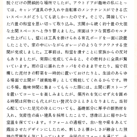
脱ぐだけの閉鎖的な場所でしたが、アウトドアが趣味の私にとっ
ては、キャンプ道具の手入れや自転車のメンテナンスができる広
いスペースがどうしても欲しかったのです。そこで、隣接してい
た六畳の和室を思い切って取り込み、玄関から続く約十畳の大胆
な土間スペースへと作り替えました。床面はラフな質感のモルタ
ル仕上げにし、壁には工具を掛けられる有孔ボードを一面に設置
したことで、家の中にいながらガレージのようなワクワクする空
間が完成しました。工事前は、和室を潰すことに家族からの反対
もありましたが、実際に完成してみると、その便利さに全員が驚
いています。雨の日に濡れたカッパをそのまま干せたり、庭で収
穫した泥付きの野菜を一時的に置いておけたりと、生活のあらゆ
る場面で土間が「緩衝地帯」として機能してくれるからです。特
に冬場、趣味仲間に集まってもらった際には、土間に薪ストーブ
を置いてコーヒーを楽しみましたが、煤汚れを気にせず火を囲め
る時間は何物にも代えがたい贅沢なひとときとなりました。当初
心配していた足元の冷えについても、基礎部分に厚手の断熱材を
入れ、気密性の高い建具を採用したことで、想像以上に穏やかな
室温を保てています。リフォームの過程で、古い柱や梁をあえて
露出させたデザインにしたため、新しさと懐かしさが融合した独
特の雰囲気も気に入っています。今回のリフォームを通じて、土