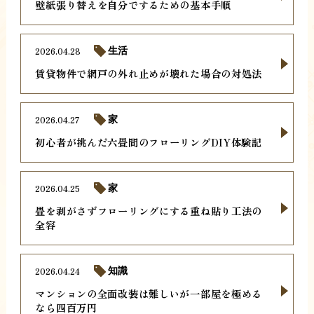
壁紙張り替えを自分でするための基本手順
2026.04.28
生活
賃貸物件で網戸の外れ止めが壊れた場合の対処法
2026.04.27
家
初心者が挑んだ六畳間のフローリングDIY体験記
2026.04.25
家
畳を剥がさずフローリングにする重ね貼り工法の
全容
2026.04.24
知識
マンションの全面改装は難しいが一部屋を極める
なら四百万円