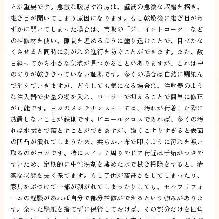
とが重要です。急激な暖房や冷房は、壁紙の急激な収縮を招き、
継ぎ目が開いてしまう原因になります。もし乾燥後に継ぎ目がわ
ずかに開いてしまった場合は、市販の「ジョイントコーク」など
の補修材を使い、隙間を埋めるように塗り込むことで、目立たな
くさせると同時に剥がれの進行を防ぐことができます。また、数
日経ってから小さな気泡が見つかることがありますが、これは中
ののりが乾ききっていない証拠です。多くの場合は自然に馴染ん
で消えていきますが、どうしても気になる場合は、注射器のよう
な注入器で少量の糊を入れ、ローラーで抑えることで簡単に修正
が可能です。日々のメンテナンスとしては、汚れが付着した際に
放置しないことが鉄則です。ビニールクロスであれば、多くの汚
れは水拭きで落とすことができますが、強くこすりすぎると表面
の凹凸が潰れてしまうため、柔らかい布で叩くように汚れを吸い
取るのがコツです。特にスイッチ周りやドア付近は手垢がつきや
すいため、定期的に中性洗剤を薄めた水で拭き掃除をすると、清
潔な状態を長く保てます。もし子供が落書きをしてしまったり、
家具をぶつけて一部が剥がれてしまったりしても、セルフリフォ
ームの経験があれば自分で部分補修ができるという強みがありま
す。余った壁紙を捨てずに保管しておけば、その部分だけを四角