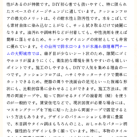
性があるのが特徴です。DIY初心者でも扱いやすく、特に限られ
たスペースのイメージチェンジに適しています。クッションフロ
アの最大のメリットは、その耐水性と防汚性です。水をこぼして
も素材自体に染み込むことがなく、サッと拭き取るだけで綺麗に
なります。油汚れや調味料などが付着しても、中性洗剤を使えば
簡単に落とせるため、キッチンやダイニングの床材としても非常
に優れています。
その台所で排水口つまりが水漏れ修理専門チー
ムの大野城市では
、継ぎ目が少ないシート状のため、隙間にゴミ
やホコリが溜まりにくく、衛生的な環境を保ちやすいのも嬉しい
ポイントです。施工のしやすさも、DIYで人気を集める理由の一
つです。クッションフロアは、ハサミやカッターナイフで簡単に
カットできるため、便器の周りや洗面台の足元といった複雑な形
状にも、比較的容易に合わせることができます。施工方法は、床
用の両面テープや、貼って剥がせるタイプの接着剤（糊）を使う
のが一般的です。賃貸住宅などで、現状回復が必要な場合には、
マスキングテープを下地に貼った上から両面テープで固定すると
いう方法もあります。デザインのバリエーションも非常に豊富
で、木目調やタイル調はもちろんのこと、おしゃれなパターン柄
や、個性的なデザインも多く揃っています。特に、本物のタイル