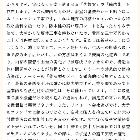
かりますが、実はもっと安く済ませる「代替案」や「節約術」も
存在します。その代表的なものが、浴室の塗装やシート貼りによ
るリフレッシュ工事です。これは既存の浴槽やタイルの上から特
殊な塗料を塗ったり、防水性の高い専用シートを貼ったりする手
法で、大がかりな解体工事を伴わないため、費用を三十万円から
五十万円程度に抑えることが可能です。見た目は新品のように美
しくなり、施工期間も二、三日と短いため、生活への影響も最小
限で済みます。ただし、この方法はあくまで表面の化粧直しであ
り、内部の配管や土台の劣化までは解決できませんので、構造自
体に問題がないことが前提となります。もう一つの効果的な節約
方法は、メーカーの「普及型モデル」を徹底的に活用することで
す。最新の高級モデルは確かに魅力的ですが、普及型であっても
基本的な断熱性能や清掃性は十分に備わっています。ここに最低
限必要な機能だけを絞り込んで追加すれば、満足度の高いお風呂
を低価格で実現できます。また、リフォーム会社選びでは、大手
のブランド力に頼るのではなく、自社に職人を抱えている地元の
設備業者に直接相談してみるのも手です。広告宣伝費や営業経費
が上乗せされていない分、同じ仕様でも数十万円単位での価格差
が出ることがあります。その際は、必ず過去の施工実績を確認