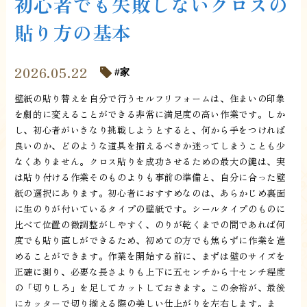
初心者でも失敗しないクロスの
貼り方の基本
2026.05.22
家
壁紙の貼り替えを自分で行うセルフリフォームは、住まいの印象
を劇的に変えることができる非常に満足度の高い作業です。しか
し、初心者がいきなり挑戦しようとすると、何から手をつければ
良いのか、どのような道具を揃えるべきか迷ってしまうことも少
なくありません。クロス貼りを成功させるための最大の鍵は、実
は貼り付ける作業そのものよりも事前の準備と、自分に合った壁
紙の選択にあります。初心者におすすめなのは、あらかじめ裏面
に生のりが付いているタイプの壁紙です。シールタイプのものに
比べて位置の微調整がしやすく、のりが乾くまでの間であれば何
度でも貼り直しができるため、初めての方でも焦らずに作業を進
めることができます。作業を開始する前に、まずは壁のサイズを
正確に測り、必要な長さよりも上下に五センチから十センチ程度
の「切りしろ」を足してカットしておきます。この余裕が、最後
にカッターで切り揃える際の美しい仕上がりを左右します。ま