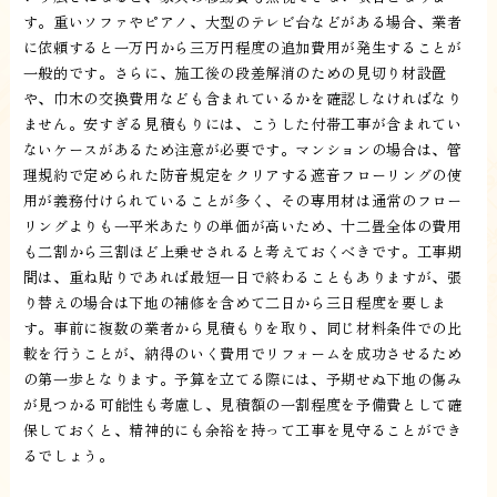
す。重いソファやピアノ、大型のテレビ台などがある場合、業者
に依頼すると一万円から三万円程度の追加費用が発生することが
一般的です。さらに、施工後の段差解消のための見切り材設置
や、巾木の交換費用なども含まれているかを確認しなければなり
ません。安すぎる見積もりには、こうした付帯工事が含まれてい
ないケースがあるため注意が必要です。マンションの場合は、管
理規約で定められた防音規定をクリアする遮音フローリングの使
用が義務付けられていることが多く、その専用材は通常のフロー
リングよりも一平米あたりの単価が高いため、十二畳全体の費用
も二割から三割ほど上乗せされると考えておくべきです。工事期
間は、重ね貼りであれば最短一日で終わることもありますが、張
り替えの場合は下地の補修を含めて二日から三日程度を要しま
す。事前に複数の業者から見積もりを取り、同じ材料条件での比
較を行うことが、納得のいく費用でリフォームを成功させるため
の第一歩となります。予算を立てる際には、予期せぬ下地の傷み
が見つかる可能性も考慮し、見積額の一割程度を予備費として確
保しておくと、精神的にも余裕を持って工事を見守ることができ
るでしょう。