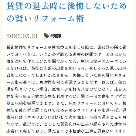
賃貸の退去時に後悔しないため
の賢いリフォーム術
2026.05.21
知識
賃貸物件でリフォームや模様替えを楽しむ際に、常に頭の隅に置
いておくべきは、いつか必ず訪れる退去の瞬間です。どれほど心
血を注いで作り上げた空間であっても、原状回復がスムーズにい
かなければ、最後に多額の出費を強いられ、楽しかった思い出が
台無しになってしまいかねません。後悔しないための賢いリフォ
ーム術の基本は、可逆性を常に意識することです。例えば、壁に
棚を取り付けたい場合、直接ネジを打ち込むのではなく、床と天
井を突っ張る方式の支柱を利用すれば、壁に一切の傷をつけずに
壁面収納を実現できます。また、床のリフォームにおいても、接
着剤を使わずに置くだけではめ込めるフロアタイルを選べば、退
去時にはパズルのように剥がして次の住まいへ持ち運ぶことも可
能です。最近では、こうした賃貸向けの工夫が凝らされた建材が
非常に充実しており、見た目には本格的な工事と遜色ないクオリ