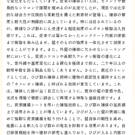
な変化をもたらしています。従来の補修といえば、セメントや簡
易的なシリコンで隙間を埋めるのが主流でしたが、現在では化学
的な結合力や圧倒的な柔軟性を備えた新素材が登場し、補修の精
度と耐久性が飛躍的に向上しています。特に注目されているの
が、微細なひび割れにも浸透する超低粘度のエポキシ樹脂注入技
術です。これは、従来では届かなかったコンクリート内部の深部
まで樹脂を染み込ませ、壁そのものの強度を一体化させて回復さ
せることができます。また、外壁の補修に欠かせないシーリング
材においても、変成シリコンや高耐久ウレタン樹脂の進化によ
り、紫外線や温度変化による硬化を極限まで抑え、二十年以上の
耐用年数を誇る製品も珍しくありません。さらに、最近のトレン
ドとしては、ひび割れ補修と同時に建物の意匠性を維持するため
の「カメレオン補修」と呼ばれる技術が普及しています。これ
は、補修した跡が全く目立たないように、既存の壁の質感や色、
光沢を現場で精密に調合して再現する特殊な塗装技術です。ま
た、炭素繊維シートを用いた補強技術も、ひび割れ補修の延長線
上で活用されることが増えています。ひびが入った壁の表面に極
めて強靭な炭素繊維を貼り付けることで、壁自体の剛性を高め、
地震による新たなひび割れの発生を抑制する効果があります。自
己修復機能を持つ建材の研究も進んでおり、ひびが入ると内部の