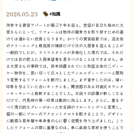
2026.05.23
知識
所有する賃貸アパートが築三十年を迎え、空室が目立ち始めた大
家さんにとって、リフォームは物件の競争力を取り戻すための避
けては通れない投資となります。かつての賃貸経営では、退去後
のクリーニングと最低限の補修だけで次の入居者を迎えることが
一般的でしたが、ライフスタイルが多様化した現代では、それだ
けでは目の肥えた入居希望者を惹きつけることはできません。あ
る大家さんの事例では、長年放置されていた和室主体の二ディー
ケー物件を、思い切って広々としたワンエルディーケーへと間取
り変更するリフォームを断行しました。まず着手したのは、暗い
印象を与えていた古いキッチンを、開放感のある対面式カウンタ
ーキッチンへと刷新することでした。水回りの設備が新しくなる
だけで、内見時の第一印象は劇的に向上します。さらに、畳をす
べて現代的なグレーがかった木目調のフローリングへと変更し、
壁の一部にブルーのアクセントクロスを配することで、デザイン
に敏感な若年層や単身者の心に響く空間を作り上げました。こう
したリフォームの際に重要なのは、単に高級な素材を使うことで