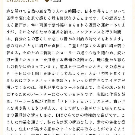
窓を開けて自然の風を取り入れる時間は、日本の暮らしにおいて
四季の変化を肌で感じる最も贅沢なひとときです。その窓辺を支
える網戸は、常に雨風や紫外線にさらされる過酷な運命にありま
すが、それを守るための道具を揃え、メンテナンスを行う時間
は、自分たちの暮らしを慈しむ静かな対話の時間でもあります。
春の訪れとともに網戸を点検し、日差しが強くなる前に網を張り
替える。そのために新調したローラーの握り心地を確かめ、鋭い
刃を備えたカッターを用意する準備の段階から、既に豊かな暮ら
しの物語は始まっています。道具を手に取ったとき、その感触か
ら「今回は少し網目を細かくしてみようか」とか「視界を良くす
るためにブラックネットを選ぼう」といった前向きなアイデアが
湧いてくるのは、道具が単なるツールを超えて、自分の想いを形
にするためのパートナーになっているからです。実際に作業を始
め、ローラーを転がす際の「コトコト」というリズムや、古いゴ
ムを引き抜くときの手応え、そして新しい網がピンと張られたと
きの視覚的な清々しさは、DIYならではの特権的な喜びです。こ
うした作業を通じて、私たちは家の構造を知り、素材の劣化を察
知し、住まいが発する細かなサインを読み取ることができるよう