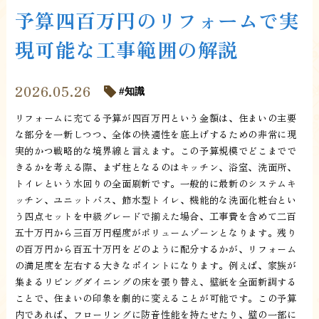
予算四百万円のリフォームで実
現可能な工事範囲の解説
2026.05.26
知識
リフォームに充てる予算が四百万円という金額は、住まいの主要
な部分を一新しつつ、全体の快適性を底上げするための非常に現
実的かつ戦略的な境界線と言えます。この予算規模でどこまでで
きるかを考える際、まず柱となるのはキッチン、浴室、洗面所、
トイレという水回りの全面刷新です。一般的に最新のシステムキ
ッチン、ユニットバス、節水型トイレ、機能的な洗面化粧台とい
う四点セットを中級グレードで揃えた場合、工事費を含めて二百
五十万円から三百万円程度がボリュームゾーンとなります。残り
の百万円から百五十万円をどのように配分するかが、リフォーム
の満足度を左右する大きなポイントになります。例えば、家族が
集まるリビングダイニングの床を張り替え、壁紙を全面新調する
ことで、住まいの印象を劇的に変えることが可能です。この予算
内であれば、フローリングに防音性能を持たせたり、壁の一部に