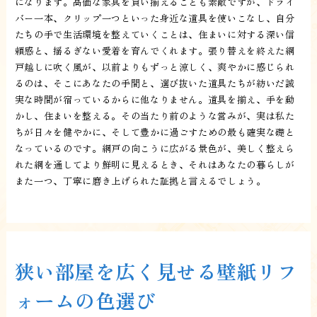
になります。高価な家具を買い揃えることも素敵ですが、ドライ
バー一本、クリップ一つといった身近な道具を使いこなし、自分
たちの手で生活環境を整えていくことは、住まいに対する深い信
頼感と、揺るぎない愛着を育んでくれます。張り替えを終えた網
戸越しに吹く風が、以前よりもずっと涼しく、爽やかに感じられ
るのは、そこにあなたの手間と、選び抜いた道具たちが紡いだ誠
実な時間が宿っているからに他なりません。道具を揃え、手を動
かし、住まいを整える。その当たり前のような営みが、実は私た
ちが日々を健やかに、そして豊かに過ごすための最も確実な礎と
なっているのです。網戸の向こうに広がる景色が、美しく整えら
れた網を通してより鮮明に見えるとき、それはあなたの暮らしが
また一つ、丁寧に磨き上げられた証拠と言えるでしょう。
狭い部屋を広く見せる壁紙リフ
ォームの色選び