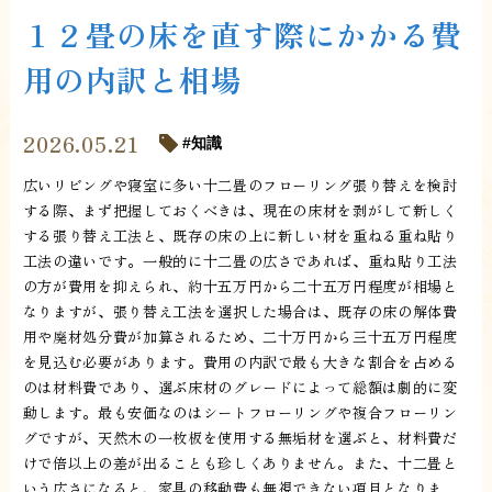
１２畳の床を直す際にかかる費
用の内訳と相場
2026.05.21
知識
広いリビングや寝室に多い十二畳のフローリング張り替えを検討
する際、まず把握しておくべきは、現在の床材を剥がして新しく
する張り替え工法と、既存の床の上に新しい材を重ねる重ね貼り
工法の違いです。一般的に十二畳の広さであれば、重ね貼り工法
の方が費用を抑えられ、約十五万円から二十五万円程度が相場と
なりますが、張り替え工法を選択した場合は、既存の床の解体費
用や廃材処分費が加算されるため、二十万円から三十五万円程度
を見込む必要があります。費用の内訳で最も大きな割合を占める
のは材料費であり、選ぶ床材のグレードによって総額は劇的に変
動します。最も安価なのはシートフローリングや複合フローリン
グですが、天然木の一枚板を使用する無垢材を選ぶと、材料費だ
けで倍以上の差が出ることも珍しくありません。また、十二畳と
いう広さになると、家具の移動費も無視できない項目となりま