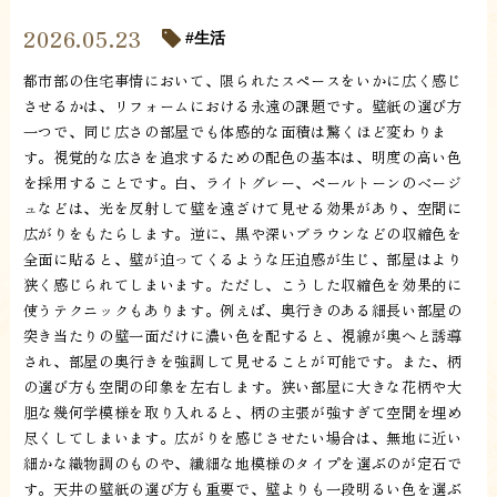
2026.05.23
生活
都市部の住宅事情において、限られたスペースをいかに広く感じ
させるかは、リフォームにおける永遠の課題です。壁紙の選び方
一つで、同じ広さの部屋でも体感的な面積は驚くほど変わりま
す。視覚的な広さを追求するための配色の基本は、明度の高い色
を採用することです。白、ライトグレー、ペールトーンのベージ
ュなどは、光を反射して壁を遠ざけて見せる効果があり、空間に
広がりをもたらします。逆に、黒や深いブラウンなどの収縮色を
全面に貼ると、壁が迫ってくるような圧迫感が生じ、部屋はより
狭く感じられてしまいます。ただし、こうした収縮色を効果的に
使うテクニックもあります。例えば、奥行きのある細長い部屋の
突き当たりの壁一面だけに濃い色を配すると、視線が奥へと誘導
され、部屋の奥行きを強調して見せることが可能です。また、柄
の選び方も空間の印象を左右します。狭い部屋に大きな花柄や大
胆な幾何学模様を取り入れると、柄の主張が強すぎて空間を埋め
尽くしてしまいます。広がりを感じさせたい場合は、無地に近い
細かな織物調のものや、繊細な地模様のタイプを選ぶのが定石で
す。天井の壁紙の選び方も重要で、壁よりも一段明るい色を選ぶ