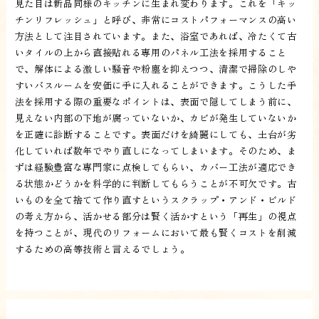
見た目は新品同様のキッチンに生まれ変わります。これを「キッ
チンリフレッシュ」と呼び、非常にコストパフォーマンスの高い
方法として注目されています。また、浴室であれば、冷たくて古
いタイルの上から直接貼れる専用のパネル工法を採用すること
で、解体による激しい騒音や粉塵を抑えつつ、清潔で掃除のしや
すいバスルームを安価に手に入れることができます。こうした手
法を採用する際の重要なポイントは、表面で隠してしまう前に、
見えない内部の下地が腐っていないか、カビが発生していないか
を正確に診断することです。表面だけを綺麗にしても、土台が劣
化していれば数年でやり直しになってしまいます。そのため、ま
ずは経験豊富な専門家に点検してもらい、カバー工法が適応でき
る状態かどうかを科学的に判断してもらうことが不可欠です。古
いものを全て捨てて作り直すというスクラップ・アンド・ビルド
の考え方から、活かせる部分は賢く活かすという「再生」の視点
を持つことが、現代のリフォームにおいて最も賢くコストを削減
するための高等技術と言えるでしょう。