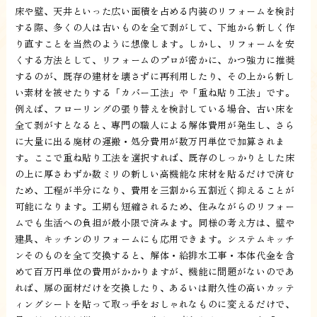
床や壁、天井といった広い面積を占める内装のリフォームを検討
する際、多くの人は古いものを全て剥がして、下地から新しく作
り直すことを当然のように想像します。しかし、リフォームを安
くする方法として、リフォームのプロが密かに、かつ強力に推奨
するのが、既存の建材を壊さずに再利用したり、その上から新し
い素材を被せたりする「カバー工法」や「重ね貼り工法」です。
例えば、フローリングの張り替えを検討している場合、古い床を
全て剥がすとなると、専門の職人による解体費用が発生し、さら
に大量に出る廃材の運搬・処分費用が数万円単位で加算されま
す。ここで重ね貼り工法を選択すれば、既存のしっかりとした床
の上に厚さわずか数ミリの新しい高機能な床材を貼るだけで済む
ため、工程が半分になり、費用を三割から五割近く抑えることが
可能になります。工期も短縮されるため、住みながらのリフォー
ムでも生活への負担が最小限で済みます。同様の考え方は、壁や
建具、キッチンのリフォームにも応用できます。システムキッチ
ンそのものを全て交換すると、解体・給排水工事・本体代金を含
めて百万円単位の費用がかかりますが、機能に問題がないのであ
れば、扉の面材だけを交換したり、あるいは耐久性の高いカッテ
ィングシートを貼って取っ手をおしゃれなものに変えるだけで、