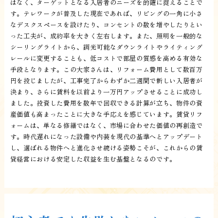
はなく、ターゲットとなる入居者のニーズを的確に捉えることで
す。テレワークが普及した現在であれば、リビングの一角に小さ
なデスクスペースを設けたり、コンセントの数を増やしたりとい
った工夫が、成約率を大きく左右します。また、照明を一般的な
シーリングライトから、調光可能なダウンライトやライティング
レールに変更することも、低コストで部屋の質感を高める有効な
手段となります。この大家さんは、リフォーム費用として数百万
円を投じましたが、工事完了からわずか二週間で新しい入居者が
決まり、さらに賃料を以前より一万円アップさせることに成功し
ました。投資した費用を数年で回収できる計算が立ち、物件の資
産価値も高まったことに大きな手応えを感じています。賃貸リフ
ォームは、単なる修繕ではなく、市場に合わせた価値の再創造で
す。時代遅れになった設備や内装を現代の基準へとアップデート
し、選ばれる物件へと進化させ続ける姿勢こそが、これからの賃
貸経営における安定した収益を生む基盤となるのです。