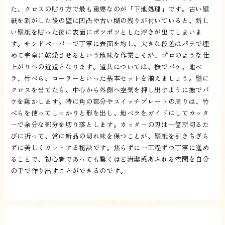
た、クロスの貼り方で最も重要なのが「下地処理」です。古い壁
紙を剥がした後の壁に凹凸や古い糊の残りが付いていると、新し
い壁紙を貼った後に表面にポツポツとした浮きが出てしまいま
す。サンドペーパーで丁寧に表面を均し、大きな段差はパテで埋
めて完全に乾燥させるという地味な作業こそが、プロのような仕
上がりへの近道となります。道具については、撫でバケ、地ベ
ラ、竹べら、ローラーといった基本セットを揃えましょう。壁に
クロスを当てたら、中心から外側へ空気を押し出すように撫でバ
ケを動かします。特に角の部分やスイッチプレートの周りは、竹
べらを使ってしっかりと形を出し、地ベラをガイドにしてカッタ
ーで余分な部分を切り落とします。カッターの刃は一箇所切るた
びに折って、常に新品の切れ味を保つことが、壁紙を引きちぎら
ずに美しくカットする秘訣です。焦らずに一工程ずつ丁寧に進め
ることで、初心者であっても驚くほど清潔感あふれる空間を自分
の手で作り出すことができるのです。