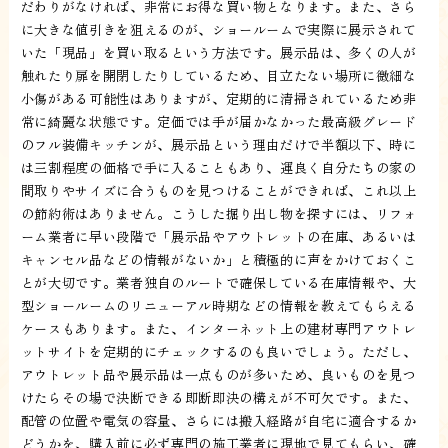
だわりがなければ、非常にお得な買い物となります。また、さら
に大きな値引きを狙えるのが、ショールームで実際に展示されて
いた「現品」を買い取るという方法です。展示品は、多くの人が
触れたり扉を開閉したりしているため、目立たない場所に微細な
小傷がある可能性はありますが、定期的に清掃されているため非
常に綺麗な状態です。定価では手が届かなかった最高級グレード
のフル装備キッチンが、展示品という理由だけで半額以下、時に
は三割程度の価格で手に入ることもあり、運良く自分たちの家の
間取りやサイズに合うものを見つけることができれば、これ以上
の節約術はありません。こうした掘り出し物を探すには、リフォ
ーム業者に早い段階で「展示品やアウトレットの在庫、あるいは
キャンセル品などの情報がないか」と積極的に声をかけておくこ
とが大切です。業者独自のルートで確保している在庫情報や、大
型ショールームのリニューアル時期などの情報を教えてもらえる
ケースもあります。また、インターネット上の建材専門アウトレ
ットサイトを定期的にチェックするのも良いでしょう。ただし、
アウトレット品や展示品は一点ものが多いため、良いものを見つ
けたらその場で決断できる即断即決の構えが不可欠です。また、
配管の位置や電気の容量、さらには搬入経路が自宅に適合するか
どうかを、購入前に必ず専門の施工業者に現地で見てもらい、確