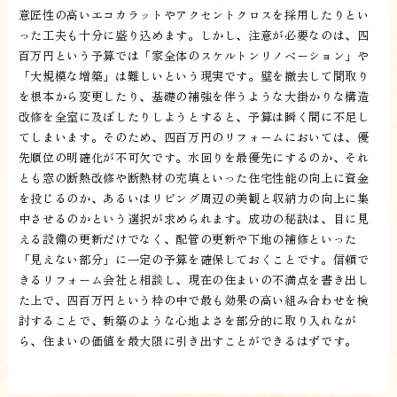
意匠性の高いエコカラットやアクセントクロスを採用したりとい
った工夫も十分に盛り込めます。しかし、注意が必要なのは、四
百万円という予算では「家全体のスケルトンリノベーション」や
「大規模な増築」は難しいという現実です。壁を撤去して間取り
を根本から変更したり、基礎の補強を伴うような大掛かりな構造
改修を全室に及ぼしたりしようとすると、予算は瞬く間に不足し
てしまいます。そのため、四百万円のリフォームにおいては、優
先順位の明確化が不可欠です。水回りを最優先にするのか、それ
とも窓の断熱改修や断熱材の充填といった住宅性能の向上に資金
を投じるのか、あるいはリビング周辺の美観と収納力の向上に集
中させるのかという選択が求められます。成功の秘訣は、目に見
える設備の更新だけでなく、配管の更新や下地の補修といった
「見えない部分」に一定の予算を確保しておくことです。信頼で
きるリフォーム会社と相談し、現在の住まいの不満点を書き出し
た上で、四百万円という枠の中で最も効果の高い組み合わせを検
討することで、新築のような心地よさを部分的に取り入れなが
ら、住まいの価値を最大限に引き出すことができるはずです。