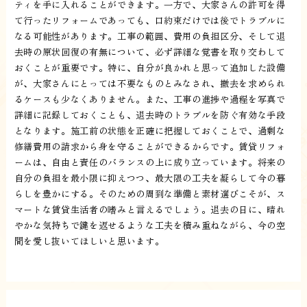
ティを手に入れることができます。一方で、大家さんの許可を得
て行ったリフォームであっても、口約束だけでは後でトラブルに
なる可能性があります。工事の範囲、費用の負担区分、そして退
去時の原状回復の有無について、必ず詳細な覚書を取り交わして
おくことが重要です。特に、自分が良かれと思って追加した設備
が、大家さんにとっては不要なものとみなされ、撤去を求められ
るケースも少なくありません。また、工事の進捗や過程を写真で
詳細に記録しておくことも、退去時のトラブルを防ぐ有効な手段
となります。施工前の状態を正確に把握しておくことで、過剰な
修繕費用の請求から身を守ることができるからです。賃貸リフォ
ームは、自由と責任のバランスの上に成り立っています。将来の
自分の負担を最小限に抑えつつ、最大限の工夫を凝らして今の暮
らしを豊かにする。そのための周到な準備と素材選びこそが、ス
マートな賃貸生活者の嗜みと言えるでしょう。退去の日に、晴れ
やかな気持ちで鍵を返せるような工夫を積み重ねながら、今の空
間を愛し抜いてほしいと思います。