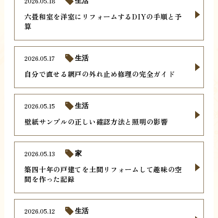
2026.05.18
生活
六畳和室を洋室にリフォームするDIYの手順と予
算
2026.05.17
生活
自分で直せる網戸の外れ止め修理の完全ガイド
2026.05.15
生活
壁紙サンプルの正しい確認方法と照明の影響
2026.05.13
家
築四十年の戸建てを土間リフォームして趣味の空
間を作った記録
2026.05.12
生活