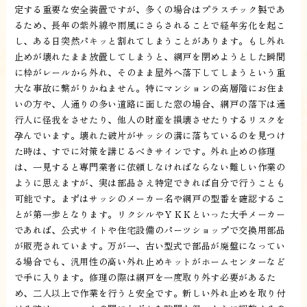
定する重要な安全装置ですが、多くの場合はプラスチック製であ
るため、長年の紫外線や雨風にさらされることで経年劣化を起こ
し、ある日突然パキッと割れてしまうことがあります。もし外れ
止めが壊れたまま放置してしまうと、網戸を閉めようとした瞬間
に枠がレールから外れ、そのまま屋外へ落下してしまうという重
大な事故に繋がりかねません。特にマンションの高層階にお住ま
いの方や、人通りの多い道路に面した窓の場合、網戸の落下は通
行人に怪我をさせたり、他人の財産を損壊させたりするリスクを
孕んでいます。壊れた破片がサッシの溝に落ちているのを見つけ
た時は、すでに対策を講じるべきサインです。外れ止めの修理
は、一見すると専門業者に依頼しなければならない難しい作業の
ように思えますが、実は部品さえ特定できれば自分で行うことも
可能です。まずはサッシのメーカー名や網戸の型番を確認するこ
とが第一歩となります。リクシルやＹＫＫといった大手メーカー
であれば、公式サイトや住宅設備のパーツショップで交換用部品
が販売されています。万が一、古い型式で部品が廃盤になってい
る場合でも、汎用性の高い外れ止めキットがホームセンターなど
で手に入ります。修理の際は網戸を一度取り外す必要があるた
め、二人以上で作業を行うと安全です。新しい外れ止めを取り付