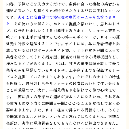
内容、予算などを入力するだけで、条件に合った複数の業者から
連絡が来たり、見積もりを取得できたりする非常に便利なツール
です。
あそこに名古屋市で浴室交換専門チームから配管つまり
を
、その使い方を誤ると、かえって混乱を招いたり、思わぬトラ
ブルに巻き込まれたりする可能性もあります。リフォーム業者比
較サイトを上手に活用するための第一のポイントは、サイトの運
営元や特徴を理解することです。サイトには、単に業者情報を掲
載しているだけのポータルサイト型、サイト運営者が間に入って
業者を紹介してくれる紹介型、匿名で相談できる掲示板型など、
様々なタイプがあります。中には、独自の審査基準を設けて優良
業者のみを登録しているサイトや、工事完了までを保証するサー
ビスを提供しているサイトもあります。それぞれのサイトの特性
を理解し、自分の目的やリフォームの段階に合わせて使い分ける
ことが重要です。次に、一括見積もりを依頼する際の心構えで
す。一度に多くの業者から連絡が来ることになるため、それぞれ
の業者とのやり取りに時間と手間がかかることを覚悟しておく必
要があります。また、サイト経由で得られる見積もりは、あくま
で概算であることが多いという点も忘れてはなりません。正確な
金額は、実際に現地調査をしてもらわなければ算出できません。