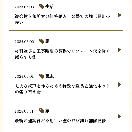
2026.06.03
生活
複合材と無垢材の価格差と１２畳での施工費用の
違い
2026.06.02
家
材料選びと工事時期の調整でリフォーム代を賢く
減らす方法
2026.06.01
害虫
丈夫な網戸を作るための特殊な道具と強化ネット
の張り替え術
2026.05.31
家
最新の建築資材を用いた壁のひび割れ補修技術