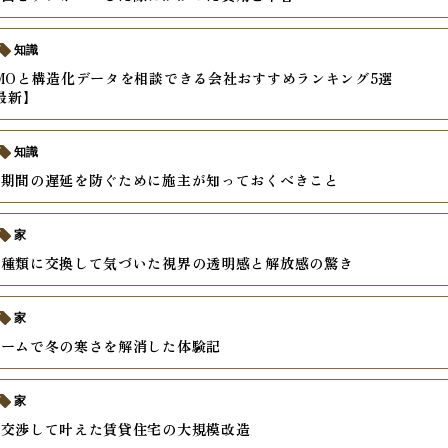
知識
MOと構造化データを相談できる会社おすすめランキング5選
年最新】
知識
ム期間の遅延を防ぐために施主が知っておくべきこと
家
戸種類に交換して気づいた視界の透明感と解放感の驚き
家
ォームで冬の寒さを解消した体験記
家
と交渉して叶えた賃貸住宅の大規模改造