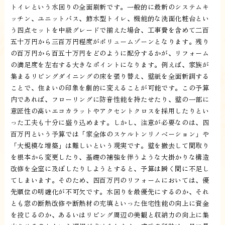
トイレという水回りの全面刷新です。一般的に最新のシステムキ
ッチン、ユニットバス、節水型トイレ、機能的な洗面化粧台とい
う四点セットを中級グレードで揃えた場合、工事費を含めて二百
五十万円から三百万円程度がボリュームゾーンとなります。残り
の百万円から百五十万円をどのように配分するかが、リフォーム
の満足度を左右する大きなポイントになります。例えば、家族が
集まるリビングダイニングの床を張り替え、壁紙を全面新調する
ことで、住まいの印象を劇的に変えることが可能です。この予算
内であれば、フローリングに防音性能を持たせたり、壁の一部に
意匠性の高いエコカラットやアクセントクロスを採用したりとい
った工夫も十分に盛り込めます。しかし、注意が必要なのは、四
百万円という予算では「家全体のスケルトンリノベーション」や
「大規模な増築」は難しいという現実です。壁を撤去して間取り
を根本から変更したり、基礎の補強を伴うような大掛かりな構造
改修を全室に及ぼしたりしようとすると、予算は瞬く間に不足し
てしまいます。そのため、四百万円のリフォームにおいては、優
先順位の明確化が不可欠です。水回りを最優先にするのか、それ
とも窓の断熱改修や断熱材の充填といった住宅性能の向上に資金
を投じるのか、あるいはリビング周辺の美観と収納力の向上に集