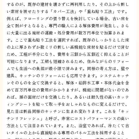
するのが、既存の建材を壊さずに再利用したり、その上から新し
い素材を被せたりする「カバー工法」や「重ね貼り工法」です。
例えば、フローリングの張り替えを検討している場合、古い床を
全て剥がすとなると、専門の職人による解体費用が発生し、さら
に大量に出る廃材の運搬・処分費用が数万円単位で加算されま
す。ここで重ね貼り工法を選択すれば、既存のしっかりとした床
の上に厚さわずか数ミリの新しい高機能な床材を貼るだけで済む
ため、工程が半分になり、費用を三割から五割近く抑えることが
可能になります。工期も短縮されるため、住みながらのリフォー
ムでも生活への負担が最小限で済みます。同様の考え方は、壁や
建具、キッチンのリフォームにも応用できます。システムキッチ
ンそのものを全て交換すると、解体・給排水工事・本体代金を含
めて百万円単位の費用がかかりますが、機能に問題がないのであ
れば、扉の面材だけを交換したり、あるいは耐久性の高いカッテ
ィングシートを貼って取っ手をおしゃれなものに変えるだけで、
見た目は新品同様のキッチンに生まれ変わります。これを「キッ
チンリフレッシュ」と呼び、非常にコストパフォーマンスの高い
方法として注目されています。また、浴室であれば、冷たくて古
いタイルの上から直接貼れる専用のパネル工法を採用すること