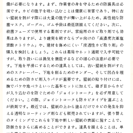
備が必要になります。まず、作業者の身を守るための防護具は必
須です。カビの胞子を吸い込むことは健康に有害であり、特に古
い壁紙を剥がす際には大量の胞子が舞い上がるため、高性能な防
塵マスク、ゴーグル、ゴム手袋は最低限揃えてください。次に、
殺菌フェーズで使用する薬剤ですが、家庭用のカビ取り剤でも効
果はありますが、より確実を期すならプロ向けの「高濃度次亜塩
素酸ナトリウム」や、建材を傷めにくい「浸透性カビ取り剤」の
購入を検討しましょう。これらは薬局やネット通販で入手可能で
すが、取り扱いには換気を徹底するなどの細心の注意が必要で
す。下地を平滑にするための道具としては、古い壁紙を剥がすた
めのスクレーパー、下地を削るためのサンダー、そして凹凸を埋
めるための防カビ剤入りパテが重要です。壁紙の貼り付けには、
撫でバケや地ベラといった基本セットに加えて、継ぎ目からカビ
が入り込むのを防ぐための「ジョイントコーク」を必ず用意して
ください。この際、ジョイントコークも防カビタイプを選ぶこと
が鉄則です。最近では、壁紙の上から塗るだけでカビの発生を抑
える透明なコーティング剤なども販売されていますが、張り替え
のタイミングでこれらを下地や新しい壁紙の表面に施すことで、
防御力をさらに高めることができます。道具を揃えることは、単