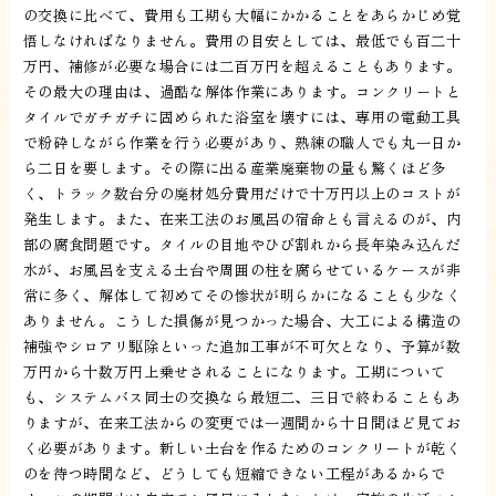
の交換に比べて、費用も工期も大幅にかかることをあらかじめ覚
悟しなければなりません。費用の目安としては、最低でも百二十
万円、補修が必要な場合には二百万円を超えることもあります。
その最大の理由は、過酷な解体作業にあります。コンクリートと
タイルでガチガチに固められた浴室を壊すには、専用の電動工具
で粉砕しながら作業を行う必要があり、熟練の職人でも丸一日か
ら二日を要します。その際に出る産業廃棄物の量も驚くほど多
く、トラック数台分の廃材処分費用だけで十万円以上のコストが
発生します。また、在来工法のお風呂の宿命とも言えるのが、内
部の腐食問題です。タイルの目地やひび割れから長年染み込んだ
水が、お風呂を支える土台や周囲の柱を腐らせているケースが非
常に多く、解体して初めてその惨状が明らかになることも少なく
ありません。こうした損傷が見つかった場合、大工による構造の
補強やシロアリ駆除といった追加工事が不可欠となり、予算が数
万円から十数万円上乗せされることになります。工期について
も、システムバス同士の交換なら最短二、三日で終わることもあ
りますが、在来工法からの変更では一週間から十日間ほど見てお
く必要があります。新しい土台を作るためのコンクリートが乾く
のを待つ時間など、どうしても短縮できない工程があるからで