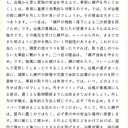
も
、台風から家と家族の安全を守る上で、事前に網戸を外してお
くことは、非常に重要で効果的な対策なのです。では、なぜ台風
の前に網戸を外した方が良いのでしょうか。その理由は大きく二
つあります。一つ目は、「網戸の飛散・落下による二次被害を防
ぐため」です。台風の暴風は、私たちが想像するよりもはるかに
強力です。その風圧を受けた網戸は、レールから外れ、まるで大
きな板のように空中を飛んでいく可能性があります。これが人に
当たったり、隣家の窓ガラスを割ったりすれば、取り返しのつか
ない大事故に繋がります。二つ目の理由は、「網戸自体を守るた
め」です。強風に煽られ続けると、網が破れたり、フレームが歪
んで変形してしまったりすることがあります。台風が過ぎ去った
後に、破損した網戸の修理や交換で余計な出費がかさむのを防ぐ
意味でも、事前の取り外しは有効です。では、いつ、どのように
外せば良いのでしょうか。外すタイミングは、台風が暴風域に入
る前日、遅くとも数時間前までには済ませておきましょう。外し
方の手順は、基本的な方法と同じです。必ず「外れ止め」をドラ
イバーで緩めることを忘れないでください。そして、外した網戸
は、屋外に置くのではなく、必ず家の中の安全な場所に保管しま
す。床に横にして寝かせ、その上に毛布などをかけておけば、室
内で倒れたり傷ついたりするのを防げます。台風対策は、庭の植