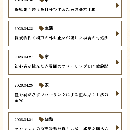
壁紙張り替えを自分でするための基本手順
2026.04.28
生活
賃貸物件で網戸の外れ止めが壊れた場合の対処法
2026.04.27
家
初心者が挑んだ六畳間のフローリングDIY体験記
2026.04.25
家
畳を剥がさずフローリングにする重ね貼り工法の
全容
2026.04.24
知識
マンションの全面改装は難しいが一部屋を極める