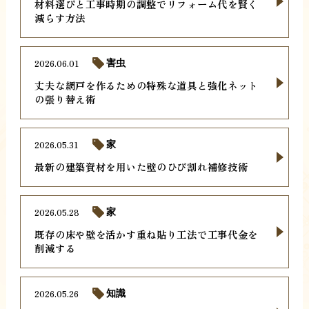
材料選びと工事時期の調整でリフォーム代を賢く
減らす方法
2026.06.01
害虫
丈夫な網戸を作るための特殊な道具と強化ネット
の張り替え術
2026.05.31
家
最新の建築資材を用いた壁のひび割れ補修技術
2026.05.28
家
既存の床や壁を活かす重ね貼り工法で工事代金を
削減する
2026.05.26
知識