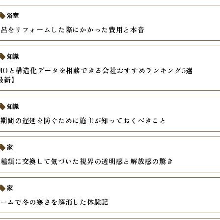
浴室
風呂をリフォームした際にかかった費用と本音
知識
MOと構造化データを相談できる会社おすすめランキング5選
年最新】
知識
ム期間の遅延を防ぐために施主が知っておくべきこと
家
戸種類に交換して気づいた視界の透明感と解放感の驚き
家
ォームで冬の寒さを解消した体験記