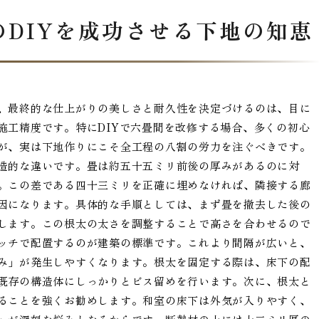
DIYを成功させる下地の知恵
、最終的な仕上がりの美しさと耐久性を決定づけるのは、目に
施工精度です。特にDIYで六畳間を改修する場合、多くの初心
が、実は下地作りにこそ全工程の八割の労力を注ぐべきです。
造的な違いです。畳は約五十五ミリ前後の厚みがあるのに対
。この差である四十三ミリを正確に埋めなければ、隣接する廊
因になります。具体的な手順としては、まず畳を撤去した後の
します。この根太の太さを調整することで高さを合わせるので
ッチで配置するのが建築の標準です。これより間隔が広いと、
み」が発生しやすくなります。根太を固定する際は、床下の配
既存の構造体にしっかりとビス留めを行います。次に、根太と
ることを強くお勧めします。和室の床下は外気が入りやすく、