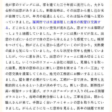
我が家のリビングには、家を建てた三十年前に流行した、大きな
台形の出窓がありました。新築当時は、その出窓から差し込む光
が自慢でしたが、年月の経過とともに、それは悩みの種へと変わ
っていきました。
福岡市では水道修理した漏水の配管口交換す
る
、どこからともなく冷たい空気が流れ込み、窓ガラスは毎朝び
っしょりと結露していました。カーテンには黒いカビが生え、出
窓のそばにいるだけで体の芯から冷えるような感覚でした。暖房
をつけても、熱がどんどん窓から逃げていくのが分かり、光熱費
の高さも気になっていました。そんな状況を何年も我慢していま
したが、ついに意を決して、出窓のリフォームに踏み切ることに
しました。いくつかのリフォーム会社に相談し、見積もりを取っ
た結果、既存の窓枠の上に新しい窓枠を被せる「カバー工法」で
の窓交換を提案してくれた、地元の工務店にお願いすることにし
ました。壁を壊す必要がないため、工期が一日で済み、費用も比
較的抑えられるという点が決め手でした。新しい窓は、断熱性が
高い樹脂サッシを選び、ガラスはアルゴンガス入りのLow-E複層
ガラスという、当時の最新仕様にしました。工事当日は、朝から
職人さんが来て、手際よく古いアルミサッシの窓を取り外してい
きました。がらんどうになった窓枠を見ると、長年の結露で木材