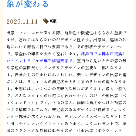
象が変わる
2025.11.14
家
出窓リフォームを計画する際、断熱性や機能性はもちろん重要で
すが、忘れてはならないのがデザイン性です。出窓は、建物の外
観において非常に目立つ要素であり、その形状やデザイン一つ
で、家全体の印象を大きく左右します。
津島市では排水口交換し
たトイレトラブルが専門修理業者で
、室内から見たときの窓の形
や窓辺の雰囲気も、インテリアデザインの重要な一部となりま
す。自分たちの住まいにふさわしい、美しいデザインの出窓を選
ぶことは、リフォームの満足度を大きく高めるための鍵となりま
す。出窓には、いくつかの代表的な形状があります。最も一般的
で、どんなスタイルの住宅にも合わせやすいのが「台形出窓（ベ
イウィンドウ）」です。正面の窓と、両側に角度をつけた袖窓の
三面で構成されており、安定感のあるデザインが特徴です。カウ
ンター部分が広くとれるため、ディスプレイスペースなどとして
活用しやすいというメリットもあります。よりエレガントで、洋
風のクラシックな外観に似合うのが「弓形出窓（ボウウィンド