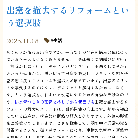
出窓を撤去するリフォームとい
う選択肢
2025.11.08
生活
多くの人が憧れる出窓ですが、一方でその存在が悩みの種になっ
ているケースも少なくありません。「冬は寒くて結露がひどい」
「掃除がしにくい」「デザインが古くさい」「雨漏りしてきた」
といった理由から、思い切って出窓を撤去し、フラットな壁と通
常の窓に戻すリフォームを選ぶ人が増えています。出窓のメリッ
トを享受するのではなく、デメリットを解消するために「なく
す」という選択も、住まいを快適にするための有効な手段なので
す。
排水管つまりの配管交換してから箕面でも
出窓を撤去するリ
フォームの最大のメリットは、断熱性能の向上です。壁から突出
している出窓は、構造的に断熱の弱点となりやすく、外気の影響
を直接受けてしまいます。これを撤去して、壁の中に通常の窓を
設置することで、壁面がフラットになり、建物の気密性・断熱性
が格段に向上します。長年悩まされていた結露や足元の冷えから