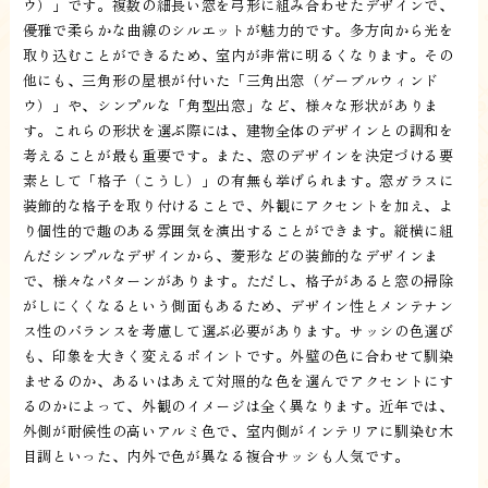
ウ）」です。複数の細長い窓を弓形に組み合わせたデザインで、
優雅で柔らかな曲線のシルエットが魅力的です。多方向から光を
取り込むことができるため、室内が非常に明るくなります。その
他にも、三角形の屋根が付いた「三角出窓（ゲーブルウィンド
ウ）」や、シンプルな「角型出窓」など、様々な形状がありま
す。これらの形状を選ぶ際には、建物全体のデザインとの調和を
考えることが最も重要です。また、窓のデザインを決定づける要
素として「格子（こうし）」の有無も挙げられます。窓ガラスに
装飾的な格子を取り付けることで、外観にアクセントを加え、よ
り個性的で趣のある雰囲気を演出することができます。縦横に組
んだシンプルなデザインから、菱形などの装飾的なデザインま
で、様々なパターンがあります。ただし、格子があると窓の掃除
がしにくくなるという側面もあるため、デザイン性とメンテナン
ス性のバランスを考慮して選ぶ必要があります。サッシの色選び
も、印象を大きく変えるポイントです。外壁の色に合わせて馴染
ませるのか、あるいはあえて対照的な色を選んでアクセントにす
るのかによって、外観のイメージは全く異なります。近年では、
外側が耐候性の高いアルミ色で、室内側がインテリアに馴染む木
目調といった、内外で色が異なる複合サッシも人気です。