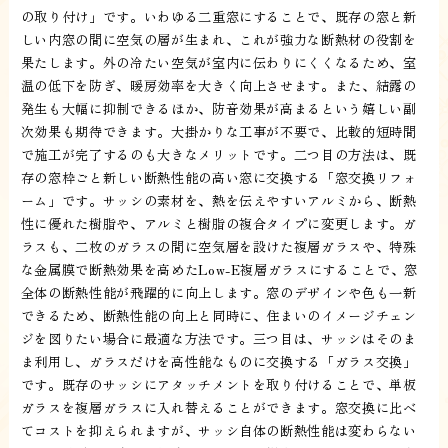
の取り付け」です。いわゆる二重窓にすることで、既存の窓と新
しい内窓の間に空気の層が生まれ、これが強力な断熱材の役割を
果たします。外の冷たい空気が室内に伝わりにくくなるため、室
温の低下を防ぎ、暖房効率を大きく向上させます。また、結露の
発生も大幅に抑制できるほか、防音効果が高まるという嬉しい副
次効果も期待できます。大掛かりな工事が不要で、比較的短時間
で施工が完了するのも大きなメリットです。二つ目の方法は、既
存の窓枠ごと新しい断熱性能の高い窓に交換する「窓交換リフォ
ーム」です。サッシの素材を、熱を伝えやすいアルミから、断熱
性に優れた樹脂や、アルミと樹脂の複合タイプに変更します。ガ
ラスも、二枚のガラスの間に空気層を設けた複層ガラスや、特殊
な金属膜で断熱効果を高めたLow-E複層ガラスにすることで、窓
全体の断熱性能が飛躍的に向上します。窓のデザインや色も一新
できるため、断熱性能の向上と同時に、住まいのイメージチェン
ジを図りたい場合に最適な方法です。三つ目は、サッシはそのま
ま利用し、ガラスだけを高性能なものに交換する「ガラス交換」
です。既存のサッシにアタッチメントを取り付けることで、単板
ガラスを複層ガラスに入れ替えることができます。窓交換に比べ
てコストを抑えられますが、サッシ自体の断熱性能は変わらない