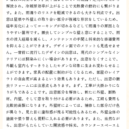
解放され、冷暖房効率が上がることで光熱費の節約にも繋がりま
す。また、雨漏りのリスクを軽減できるのも大きな利点です。出
窓は屋根や外壁との取り合い部分が複雑な形状をしているため、
経年劣化によってコーキングが切れるなどして雨漏りの原因とな
りやすい箇所です。撤去してシンプルな壁と窓にすることで、雨
水の浸入経路を減らし、メンテナンスの手間と将来的な修繕費用
を抑えることができます。デザイン面でのメリットも見逃せませ
ん。一昔前に流行したデザインの出窓は、現代のシンプルなイン
テリアには馴染みにくい場合があります。出窓をなくすことで、
外観も室内もすっきりとしたモダンな印象に生まれ変わらせるこ
とができます。家具の配置に制約がなくなるため、部屋のレイア
ウトの自由度が高まるという効果もあります。ただし、出窓の撤
去リフォームには注意点もあります。まず、工事が大掛かりにな
りがちであることです。出窓部分を解体し、新たに外壁、断熱
材、内壁、そして窓を取り付ける必要があるため、工期も費用も
比較的高額になります。外壁材によっては、補修した部分だけ色
が異なり、見た目に違和感が残る可能性もあるため、外壁全体の
塗装や張り替えも視野に入れる必要があります。また、当然なが
ら、出窓がもたらしていた開放感や採光、カウンタースペースと