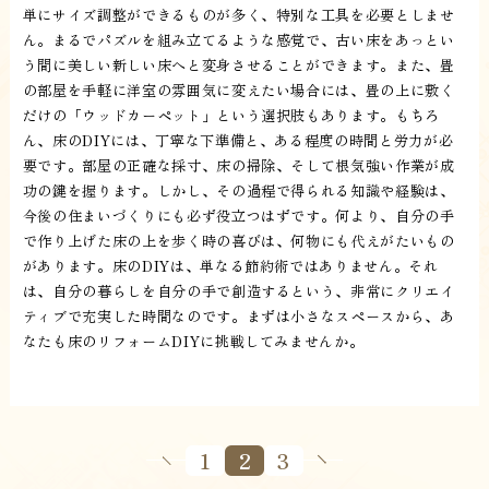
単にサイズ調整ができるものが多く、特別な工具を必要としませ
ん。まるでパズルを組み立てるような感覚で、古い床をあっとい
う間に美しい新しい床へと変身させることができます。また、畳
の部屋を手軽に洋室の雰囲気に変えたい場合には、畳の上に敷く
だけの「ウッドカーペット」という選択肢もあります。もちろ
ん、床のDIYには、丁寧な下準備と、ある程度の時間と労力が必
要です。部屋の正確な採寸、床の掃除、そして根気強い作業が成
功の鍵を握ります。しかし、その過程で得られる知識や経験は、
今後の住まいづくりにも必ず役立つはずです。何より、自分の手
で作り上げた床の上を歩く時の喜びは、何物にも代えがたいもの
があります。床のDIYは、単なる節約術ではありません。それ
は、自分の暮らしを自分の手で創造するという、非常にクリエイ
ティブで充実した時間なのです。まずは小さなスペースから、あ
なたも床のリフォームDIYに挑戦してみませんか。
1
2
3