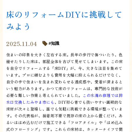
床のリフォームDIYに挑戦して
みよう
2025.11.04
知識
住まいの印象を大きく左右する床。長年の歩行で傷ついたり、色
褪せたりした床は、部屋全体を古びて見せてしまいます。この床
を自分でリフォームする「床DIY」が、今、大きな注目を集めて
います。プロに頼むよりも費用を大幅に抑えられるだけでなく、
自分の手で住まいを生まれ変わらせる達成感や、愛着が深まると
いう魅力があります。かつて床のリフォームは、専門的な技術が
必要な難しい作業と考えられていました。
この水漏れ修理では排
水口交換したみやま市にも
、DIY初心者でも扱いやすい画期的な
床材が次々と登場し、誰でも気軽に挑戦できる環境が整っていま
す。その代表格が、接着剤不要で既存の床の上から置くだけ、あ
るいははめ込むだけで施工できる「フロアタイル」や「はめ込み
式のフローリング」です。これらの床材は、カッターナイフで簡