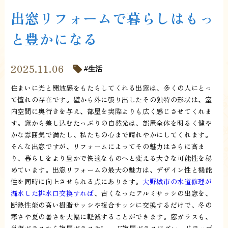
出窓リフォームで暮らしはもっ
と豊かになる
2025.11.06
生活
住まいに光と開放感をもたらしてくれる出窓は、多くの人にとっ
て憧れの存在です。壁から外に張り出したその独特の形状は、室
内空間に奥行きを与え、部屋を実際よりも広く感じさせてくれま
す。窓から差し込むたっぷりの自然光は、部屋全体を明るく健や
かな雰囲気で満たし、私たちの心まで晴れやかにしてくれます。
そんな出窓ですが、リフォームによってその魅力はさらに高ま
り、暮らしをより豊かで快適なものへと変える大きな可能性を秘
めています。出窓リフォームの最大の魅力は、デザイン性と機能
性を同時に向上させられる点にあります。
大野城市の水道修理が
漏水した排水口交換すれば
、古くなったアルミサッシの出窓を、
断熱性能の高い樹脂サッシや複合サッシに交換するだけで、冬の
寒さや夏の暑さを大幅に軽減することができます。窓ガラスも、