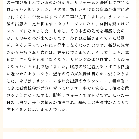
の一部が黒ずんでいるのが分かり、リフォームを決断して本当に
良かったと思いました。その後、新しい樹脂製の窓枠が慎重に取
り付けられ、午後にはすべての工事が完了しました。リフォーム
後の出窓は、見た目もすっきりとモダンになり、開閉も驚くほど
スムーズになりました。しかし、その本当の効果を実感したの
は、その年の冬が来てからです。あれほど悩まされていた結露
が、全くと言っていいほど発生しなくなったのです。毎朝の窓拭
きから解放された喜びは、言葉にできません。そして何より、窓
辺にいても冷気を感じなくなり、リビング全体が以前よりも暖か
くなったことを肌で感じました。暖房の設定温度を下げても快適
に過ごせるようになり、翌年の冬の光熱費は明らかに安くなりま
した。今では、リフォームされた出窓のカウンターに、妻が買っ
てきた観葉植物が元気に育っています。冬でも安心して植物を置
けるようになったのも、断熱リフォームのおかげです。たった一
日の工事で、長年の悩みが解消され、暮らしの快適性がここまで
向上するとは思いませんでした。