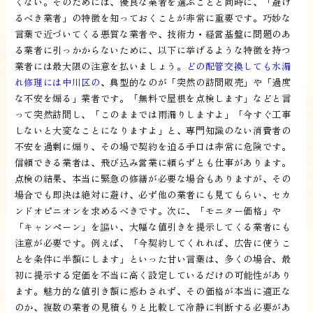
くない。そのためには、優良な業者を選ぶことと同時に、「避け
るべき業者」の特徴を知っておくことが非常に重要です。巧妙な
言葉で近づいてくる悪質な業者や、技術力・経営基盤に問題のあ
る業者に引っかからないために、以下に挙げるような特徴を持つ
業者には最大限の注意を払いましょう。
どの配管交換しても水漏
れ修理には中川区の
、典型的なのが「突然の訪問販売」や「過度
な不安を煽る」業者です。「無料で屋根を点検します」などと言
って突然訪問し、「このままでは雨漏りしますよ」「今すぐ工事
しないと大変なことになりますよ」と、専門知識のない消費者の
不安を過剰に煽り、その場で契約を迫る手口は非常に危険です。
信頼できる業者は、飛び込み営業に頼らずとも仕事があります。
点検の結果、本当に緊急の修繕が必要な場合もありますが、その
場合でも即決は絶対に避け、必ず他の業者にも見てもらい、セカ
ンドオピニオンを求めるべきです。次に、「モニター価格」や
「キャンペーン」を謳い、大幅な値引きを提示してくる業者にも
注意が必要です。例えば、「今契約してくれれば、広告に使うこ
とを条件に半額にします」といった甘い言葉は、多くの場合、最
初に提示する定価を不当に高く設定しているだけの可能性があり
ます。魅力的な値引き額に惑わされず、その価格が本当に適正な
のか、複数の業者の見積もりと比較して冷静に判断する必要があ