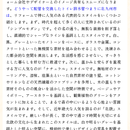
ォーム会社やデザイナーとのイメージ共有もスムーズになりま
す。
どうやって配管を交換したトイレ排水管つまりに北九州市
は
、リフォームで特に人気のある代表的なスタイルをいくつかご
紹介します。まず、時代を超えて多くの人に支持されているのが
「シンプルモダン」です。その名の通り、無駄な装飾を削ぎ落と
し、直線的でシャープなラインを基調としたスタイルです。白、
黒、グレーといったモノトーンをベースに、ガラスや金属、コン
クリートといった無機質な素材を組み合わせることで、洗練され
た都会的な空間を演出します。生活感を感じさせない、すっきり
とした暮らしを好む方に最適です。次に、温かみと安らぎを重視
する方に人気なのが「ナチュラル」スタイルです。無垢材のフロ
ーリングや、漆喰、珪藻土といった自然素材の塗り壁、コットン
やリネンなどの天然繊維のファブリックを多用し、木の温もりや
素材そのものの風合いを活かした空間が特徴です。ベージュやア
イボリー、アースカラーを基調とし、観葉植物のグリーンをアク
セントに加えることで、まるで森の中にいるような心地よい雰囲
気が生まれます。そして、近年絶大な人気を誇るのが「北欧」ス
タイルです。厳しい冬が長く、家の中で過ごす時間を大切にする
北欧の文化から生まれたこのスタイルは、白や明るいグレーを基
調とした明るい空間に、機能的で美しいデザインの家具を配置す