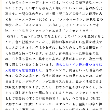
すためのカラーコーディネートには、いくつかの基本的なルール
があります。その中でも最も広く知られているのが、色の配分比
率です。空間全体の色を、床・壁・天井などの最も広い面積を占
める「ベースカラー（70%）」、ソファやカーテン、建具などの
主役となる「メインカラー（25%）」、そしてクッションや小
物、アートなどでアクセントを加える「アクセントカラー
（5%）」の三つに分類して考えます。このバランスを意識するこ
とで、色が氾濫することなく、調和の取れた美しい空間を構成す
ることができます。色はそれぞれ、私たちの心に異なる影響を与
える効果を持っています。例えば、青や緑といった寒色系の色
は、心を落ち着かせ、集中力を高める効果があるため、寝室や書
斎に適しているとされています。
漏水したトイレ排水管つまりに
大野城でも配管交換した
、赤やオレンジ、黄色といった暖色系の
色は、気分を高揚させ、食欲を増進させる効果があるため、人が
集まるリビングやダイニングに取り入れると、温かく活気のある
雰囲気を演出できます。ただし、鮮やかな色を使いすぎると、か
えって落ち着かない空間になってしまうため、アクセントカラー
として部分的に使うのが効果的です。また、色の明るさ（明度）
や鮮やかさ（彩度）をコントロールすることも、空間の印象を操
作する上で重要です。白やベージュといった明るい色は、光を反