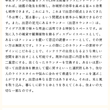
単板ガラスから複層ガラスやLow-E複層ガラスにグレードアップ
すれば、結露の発生を抑制し、冷暖房の効率を高める省エネ効果
も期待できます。これにより、これまで出窓の弱点とされてきた
「冬は寒く、夏は暑い」という問題点を根本から解決できるので
す。また、出窓の足元にあるカウンター（出窓カウンター）は、
アイデア次第で様々な用途に活用できる特別なスペースです。お
気に入りの雑貨や観葉植物を飾るディスプレイスペースとして、
あるいはクッションを置いて窓辺の読書コーナーとして、その使
い方は無限大です。リフォームの際にこのカウンターの素材やデ
ザインにこだわることで、インテリアの主役となるような美しい
空間を創り出すことも可能です。既存の出窓に内窓を取り付けて
二重窓にする、古くなったカウンターを交換する、あるいは思い
切って出窓自体を撤去して壁に戻すといった選択肢もあり、住む
人のライフスタイルや悩みに合わせて最適なリフォームを選ぶこ
とができます。出窓は単なる窓ではありません。それは、光と風
を取り込み、暮らしに彩りとゆとりを与えてくれる、住まいの大
切な一部なのです。